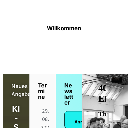
Willkommen
Ter
Ne
Neues
mi
ws
Angebot
ne
lett
er
KI
29.
-
Zur
08.
Anmeldung
News
S
202