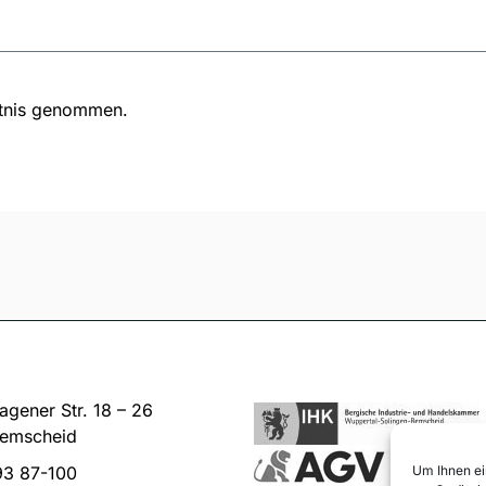
tnis genommen.
gener Str. 18 – 26
emscheid
93 87-100
Um Ihnen ei