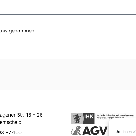
tnis genommen.
gener Str. 18 – 26
emscheid
93 87-100
Um Ihnen ei