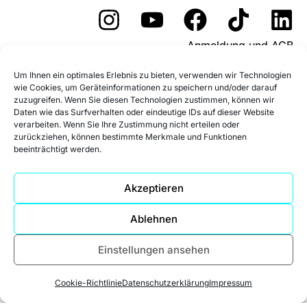
Anmeldung und AGB
Widerrufsformular
Um Ihnen ein optimales Erlebnis zu bieten, verwenden wir Technologien
wie Cookies, um Geräteinformationen zu speichern und/oder darauf
Fördermöglichkeiten
zuzugreifen. Wenn Sie diesen Technologien zustimmen, können wir
Daten wie das Surfverhalten oder eindeutige IDs auf dieser Website
Impressum
Datenschutz
verarbeiten. Wenn Sie Ihre Zustimmung nicht erteilen oder
zurückziehen, können bestimmte Merkmale und Funktionen
beeinträchtigt werden.
Datenschutz Social Media
Cookie-Richtlinie (EU)
Akzeptieren
Ablehnen
Einstellungen ansehen
Cookie-Richtlinie
Datenschutzerklärung
Impressum