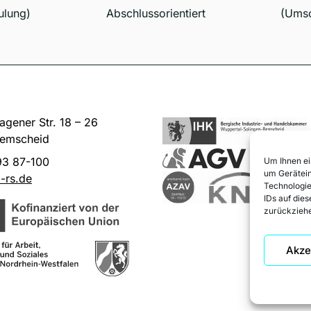
ulung)
Abschlussorientiert
(Umsc
gener Str. 18 – 26
emscheid
93 87-100
Um Ihnen ei
um Gerätein
-rs.de
Technologie
IDs auf die
zurückziehe
Akze