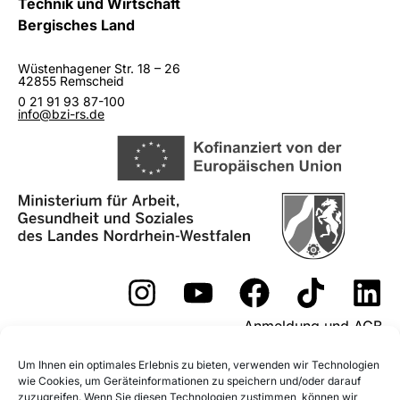
Technik und Wirtschaft
Bergisches Land
Wüstenhagener Str. 18 – 26
42855 Remscheid
0 21 91 93 87-100
info@bzi-rs.de
Anmeldung und AGB
Widerrufsformular
Um Ihnen ein optimales Erlebnis zu bieten, verwenden wir Technologien
wie Cookies, um Geräteinformationen zu speichern und/oder darauf
Fördermöglichkeiten
zuzugreifen. Wenn Sie diesen Technologien zustimmen, können wir