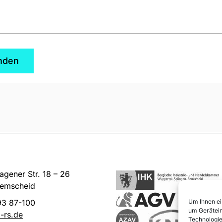
nden
gener Str. 18 – 26
emscheid
93 87-100
Um Ihnen ei
um Gerätein
-rs.de
Technologie