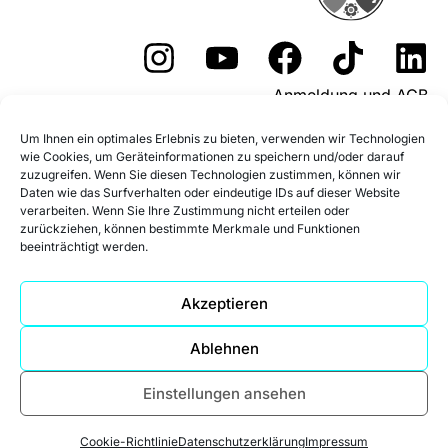
Anmeldung und AGB
Widerrufsformular
Um Ihnen ein optimales Erlebnis zu bieten, verwenden wir Technologien
wie Cookies, um Geräteinformationen zu speichern und/oder darauf
Fördermöglichkeiten
zuzugreifen. Wenn Sie diesen Technologien zustimmen, können wir
Daten wie das Surfverhalten oder eindeutige IDs auf dieser Website
Impressum
Datenschutz
verarbeiten. Wenn Sie Ihre Zustimmung nicht erteilen oder
zurückziehen, können bestimmte Merkmale und Funktionen
beeinträchtigt werden.
Datenschutz Social Media
Cookie-Richtlinie (EU)
Akzeptieren
Ablehnen
Einstellungen ansehen
Cookie-Richtlinie
Datenschutzerklärung
Impressum